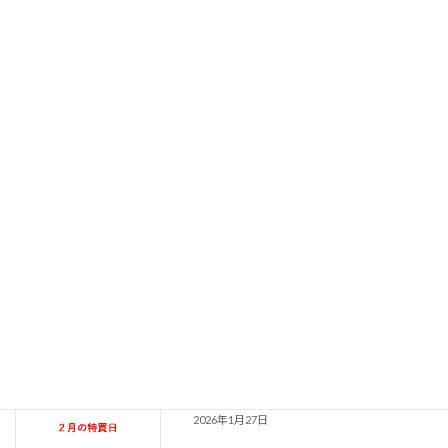
５月の特買日‼古紙買取オール ６円/㎏
2026年5月4日
４月の特買日‼古紙買取オール ６円/㎏
2026年4月7日
３月の特買日‼古紙買取オール ６円/㎏
2026年3月3日
２月の特買日‼古紙買取オール ６円/㎏
2026年1月27日