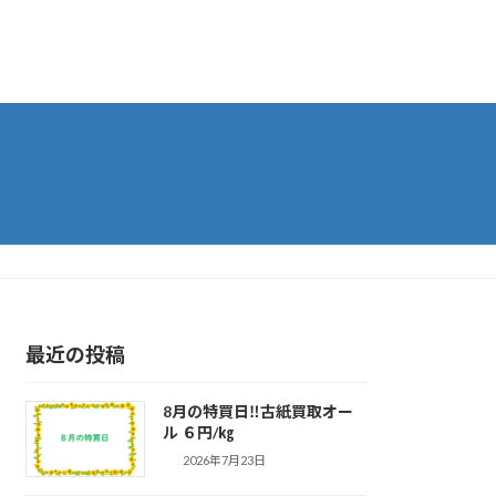
最近の投稿
8月の特買日‼古紙買取オー
ル ６円/㎏
2026年7月23日