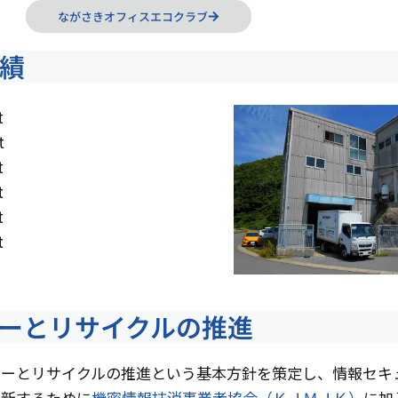
ながさきオフィスエコクラブ
績
t
t
t
t
t
t
ーとリサイクルの推進
ーとリサイクルの推進という基本方針を策定し、情報セキ
更新するために
機密情報抹消事業者協会（ＫＪＭＪＫ）
に加