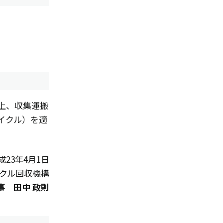
上、収集運搬
イクル）を適
成23年4月1日
イクル回収機構
事 田中 政則