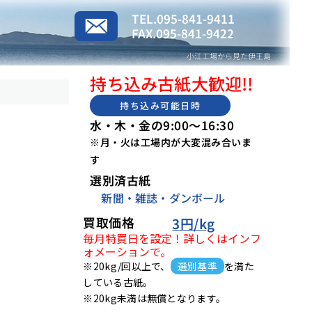
TEL.095-841-9411
FAX.095-841-9422
小江工場から見た伊王島
持ち込み古紙大歓迎!!
持ち込み可能日時
水・木・金の9:00〜16:30
※月・火は工場内が大変混み合いま
す
選別済古紙
新聞・雑誌・ダンボール
買取価格
3円/kg
毎月特買日を設定！詳しくはインフ
ォメーションで。
※20kg/回以上で、
選別基準
を満た
している古紙。
※20kg未満は無償となります。