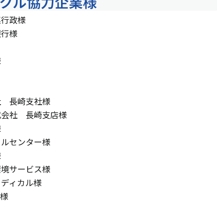
クル協力企業様
連行政様
銀行様
様
社 長崎支社様
式会社 長崎支店様
様
ールセンター様
様
環境サービス様
メディカル様
タン様