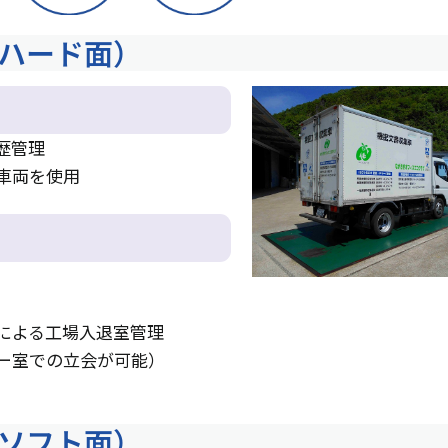
ハード面）
歴管理
車両を使用
による工場入退室管理
ー室での立会が可能）
ソフト面）