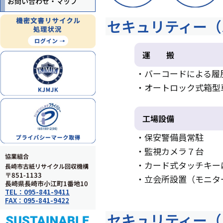
お問い合わせ・マップ
セキュリティー（
運 搬
・バーコードによる履
・オートロック式箱型
工場設備
・保安警備員常駐
・監視カメラ７台
協業組合
・カード式タッチキー
長崎市古紙リサイクル回収機構
〒851-1133
・立会所設置（モニタ
長崎県長崎市小江町1番地10
TEL：095-841-9411
FAX：095-841-9422
セキュリティー（